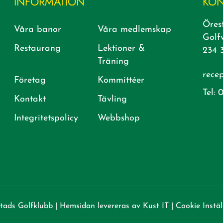
INFORMATION
KON
Öres
Våra banor
Våra medlemskap
Golf
Restaurang
Lektioner &
234 
Träning
rece
Företag
Kommittéer
Tel:
0
Kontakt
Tävling
Integritetspolicy
Webbshop
tads Golfklubb
|
Hemsidan levereras av Kust IT
|
Cookie Instäl