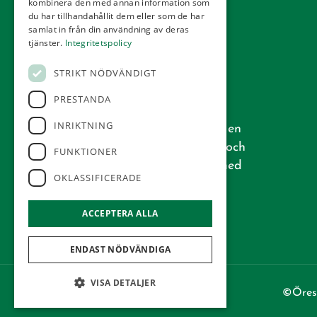
kombinera den med annan information som
du har tillhandahållit dem eller som de har
samlat in från din användning av deras
tjänster.
Integritetspolicy
STRIKT NÖDVÄNDIGT
PRESTANDA
Vår golfbana, som är ritad av den
INRIKTNING
välkända arkitekten Åke Persson, är en
riktig skånsk bana med öppen park och
FUNKTIONER
typiska hedar. Mycket välskött och med
OKLASSIFICERADE
ett gott rykte.
ACCEPTERA ALLA
ENDAST NÖDVÄNDIGA
VISA DETALJER
©Öres