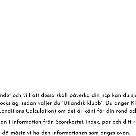
et och vill att dessa skall påverka din hcp kan du sjä
ockslag, sedan väljer du ”Utländsk klubb”. Du anger K
nditions Calculation) om det är känt för din rond och 
n i information från Scorekortet. Index, par och ditt re
 då måste vi ha den informationen som anges ovan.