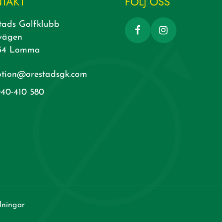
TAKT
FÖLJ OSS
tads Golfklubb
vägen
34 Lomma
ption@orestadsgk.com
40-410 580
lningar