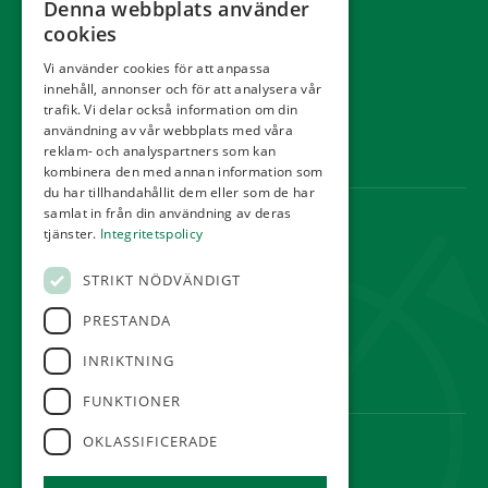
Denna webbplats använder
Kommittéer
cookies
Kontakt
Vi använder cookies för att anpassa
innehåll, annonser och för att analysera vår
Tävling
trafik. Vi delar också information om din
Integritetspolicy
användning av vår webbplats med våra
reklam- och analyspartners som kan
Webbshop
kombinera den med annan information som
du har tillhandahållit dem eller som de har
samlat in från din användning av deras
KONTAKT
tjänster.
Integritetspolicy
Örestads Golfklubb
STRIKT NÖDVÄNDIGT
Golfvägen
234 34 Lomma
PRESTANDA
reception@orestadsgk.com
INRIKTNING
Tel:
040-410 580
FUNKTIONER
OKLASSIFICERADE
FÖLJ OSS