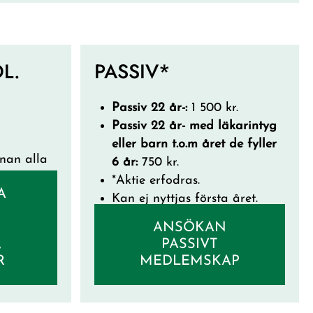
L.
PASSIV*
Passiv 22 år-:
1 500 kr.
Passiv 22 år- med läkarintyg
eller barn t.o.m året de fyller
anan alla
6 år:
750 kr.
*Aktie erfodras.
A
Kan ej nyttjas första året.
ANSÖKAN
,
PASSIVT
R
MEDLEMSKAP