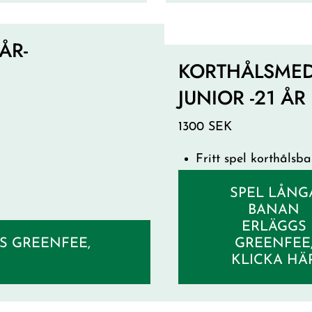
ÅR-
KORTHÅLSMED
JUNIOR -21 ÅR
1300 SEK
Fritt spel korthålsb
dagar.
SPEL LÅNG
Sydpoolen ingår ej.
BANAN
ERLÄGGS
S GREENFEE,
GREENFEE
KLICKA HÄ