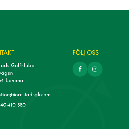
TAKT
FÖLJ OSS
tads Golfklubb
vägen
34 Lomma
ption@orestadsgk.com
40-410 580