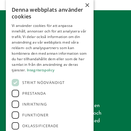
×
Denna webbplats använder
cookies
Vi använder cookies för att anpassa
innehåll, annonser och för att analysera vår
trafik. Vi delar också information om din
användning av vår webbplats med våra
reklam- och analyspartners som kan
kombinera den med annan information som
du har tillhandahållit dem eller som de har
samlat in från din användning av deras
tjänster.
Integritetspolicy
STRIKT NÖDVÄNDIGT
PRESTANDA
Vår golfbana, som är ritad av den
INRIKTNING
välkända arkitekten Åke Persson, är en
riktig skånsk bana med öppen park och
FUNKTIONER
typiska hedar. Mycket välskött och med
OKLASSIFICERADE
ett gott rykte.