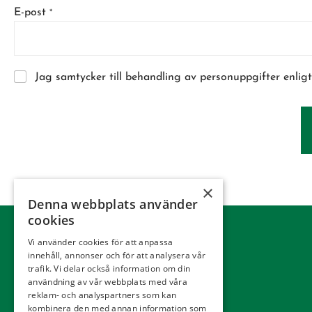
f
E-post
*
o
n
K
r
Jag samtycker till behandling av personuppgifter enlig
y
s
s
r
u
t
×
o
Denna webbplats använder
r
cookies
L
a
Vi använder cookies för att anpassa
y
innehåll, annonser och för att analysera vår
o
trafik. Vi delar också information om din
användning av vår webbplats med våra
u
reklam- och analyspartners som kan
t
kombinera den med annan information som