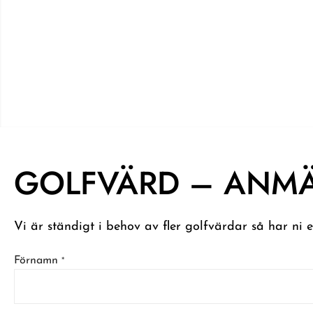
GOLFVÄRD – ANMÄ
Vi är ständigt i behov av fler golfvärdar så har ni 
T
Förnamn
*
e
l
e