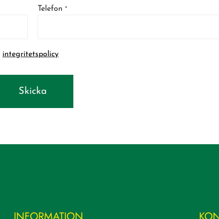
Telefon
*
t
integritetspolicy
Skicka
INFORMATION
KON