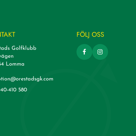
TAKT
FÖLJ OSS
tads Golfklubb
vägen
34 Lomma
ption@orestadsgk.com
40-410 580