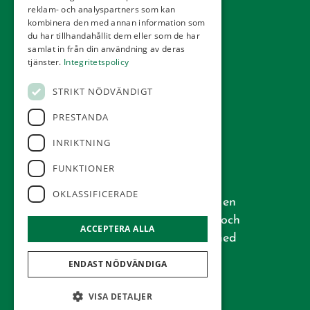
reklam- och analyspartners som kan
kombinera den med annan information som
du har tillhandahållit dem eller som de har
samlat in från din användning av deras
tjänster.
Integritetspolicy
STRIKT NÖDVÄNDIGT
PRESTANDA
INRIKTNING
FUNKTIONER
Vår golfbana, som är ritad av den
OKLASSIFICERADE
välkända arkitekten Åke Persson, är en
riktig skånsk bana med öppen park och
ACCEPTERA ALLA
typiska hedar. Mycket välskött och med
ett gott rykte.
ENDAST NÖDVÄNDIGA
VISA DETALJER