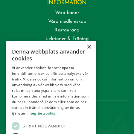
INFORMATION
Våra banor
Våra medlemskap
Restaurang
Lektioner & Träning
×
Företag
Denna webbplats använder
Kommittéer
cookies
Kontakt
Vi använder cookies för att anpassa
innehåll, annonser och för att analysera vår
Tävling
trafik. Vi delar också information om din
Integritetspolicy
användning av vår webbplats med våra
reklam- och analyspartners som kan
Webbshop
kombinera den med annan information som
du har tillhandahållit dem eller som de har
samlat in från din användning av deras
KONTAKT
tjänster.
Integritetspolicy
Örestads Golfklubb
STRIKT NÖDVÄNDIGT
Golfvägen