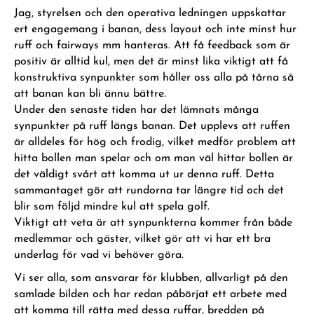
Jag, styrelsen och den operativa ledningen uppskattar
ert engagemang i banan, dess layout och inte minst hur
ruff och fairways mm hanteras. Att få feedback som är
positiv är alltid kul, men det är minst lika viktigt att få
konstruktiva synpunkter som håller oss alla på tårna så
att banan kan bli ännu bättre.
Under den senaste tiden har det lämnats många
synpunkter på ruff längs banan. Det upplevs att ruffen
är alldeles för hög och frodig, vilket medför problem att
hitta bollen man spelar och om man väl hittar bollen är
det väldigt svårt att komma ut ur denna ruff. Detta
sammantaget gör att rundorna tar längre tid och det
blir som följd mindre kul att spela golf.
Viktigt att veta är att synpunkterna kommer från både
medlemmar och gäster, vilket gör att vi har ett bra
underlag för vad vi behöver göra.
Vi ser alla, som ansvarar för klubben, allvarligt på den
samlade bilden och har redan påbörjat ett arbete med
att komma till rätta med dessa ruffar, bredden på