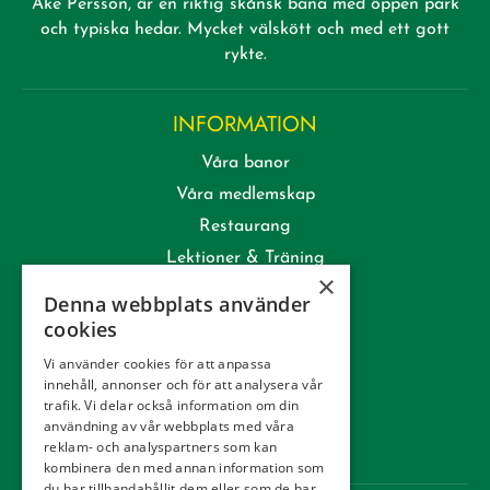
Åke Persson, är en riktig skånsk bana med öppen park
och typiska hedar. Mycket välskött och med ett gott
rykte.
INFORMATION
Våra banor
Våra medlemskap
Restaurang
Lektioner & Träning
×
Företag
Denna webbplats använder
Kommittéer
cookies
Kontakt
Vi använder cookies för att anpassa
innehåll, annonser och för att analysera vår
Tävling
trafik. Vi delar också information om din
Integritetspolicy
användning av vår webbplats med våra
reklam- och analyspartners som kan
Webbshop
kombinera den med annan information som
du har tillhandahållit dem eller som de har