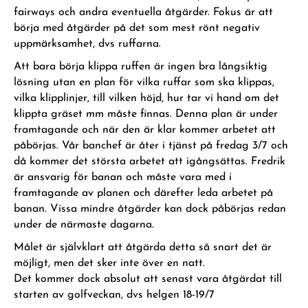
fairways och andra eventuella åtgärder. Fokus är att
börja med åtgärder på det som mest rönt negativ
uppmärksamhet, dvs ruffarna.
Att bara börja klippa ruffen är ingen bra långsiktig
lösning utan en plan för vilka ruffar som ska klippas,
vilka klipplinjer, till vilken höjd, hur tar vi hand om det
klippta gräset mm måste finnas. Denna plan är under
framtagande och när den är klar kommer arbetet att
påbörjas. Vår banchef är åter i tjänst på fredag 3/7 och
då kommer det största arbetet att igångsättas. Fredrik
är ansvarig för banan och måste vara med i
framtagande av planen och därefter leda arbetet på
banan. Vissa mindre åtgärder kan dock påbörjas redan
under de närmaste dagarna.
Målet är självklart att åtgärda detta så snart det är
möjligt, men det sker inte över en natt.
Det kommer dock absolut att senast vara åtgärdat till
starten av golfveckan, dvs helgen 18-19/7