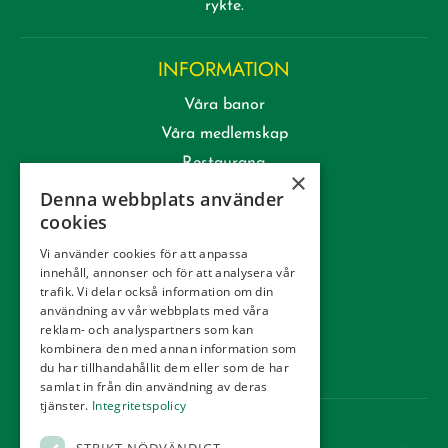
rykte.
INFORMATION
Våra banor
Våra medlemskap
Restaurang
×
Lektioner & Träning
Denna webbplats använder
cookies
Företag
Kommittéer
Vi använder cookies för att anpassa
innehåll, annonser och för att analysera vår
Kontakt
trafik. Vi delar också information om din
Tävling
användning av vår webbplats med våra
reklam- och analyspartners som kan
Integritetspolicy
kombinera den med annan information som
Webbshop
du har tillhandahållit dem eller som de har
samlat in från din användning av deras
tjänster.
Integritetspolicy
KONTAKT