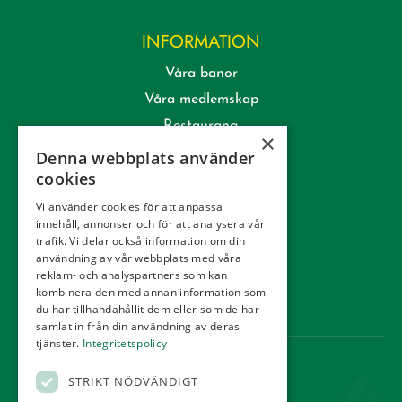
INFORMATION
Våra banor
Våra medlemskap
Restaurang
×
Lektioner & Träning
Denna webbplats använder
cookies
Företag
Kommittéer
Vi använder cookies för att anpassa
innehåll, annonser och för att analysera vår
Kontakt
trafik. Vi delar också information om din
Tävling
användning av vår webbplats med våra
reklam- och analyspartners som kan
Integritetspolicy
kombinera den med annan information som
Webbshop
du har tillhandahållit dem eller som de har
samlat in från din användning av deras
tjänster.
Integritetspolicy
KONTAKT
STRIKT NÖDVÄNDIGT
Örestads Golfklubb