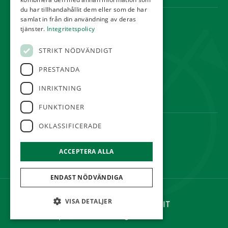
du har tillhandahållit dem eller som de har
samlat in från din användning av deras
KONTAKT
tjänster.
Integritetspolicy
Örestads Golfklubb
STRIKT NÖDVÄNDIGT
Golfvägen
234 34 Lomma
PRESTANDA
reception@orestadsgk.com
INRIKTNING
Tel:
040-410 580
FUNKTIONER
OKLASSIFICERADE
FÖLJ OSS
ACCEPTERA ALLA
ENDAST NÖDVÄNDIGA
©Örestads Golfklubb
VISA DETALJER
Hemsidan levereras av Kust IT
|
Cookie Inställningar