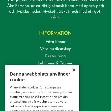
Vår golfbana, som är ritad av den välkända arkitekten
Åke Persson, är en riktig skånsk bana med öppen park
och typiska hedar. Mycket välskött och med ett gott
rykte.
INFORMATION
Våra banor
Våra medlemskap
Restaurang
Lektioner & Träning
×
Företag
Denna webbplats använder
Kommittéer
cookies
Kontakt
Vi använder cookies för att anpassa
innehåll, annonser och för att analysera vår
Tävling
trafik. Vi delar också information om din
Integritetspolicy
användning av vår webbplats med våra
reklam- och analyspartners som kan
Webbshop
kombinera den med annan information som