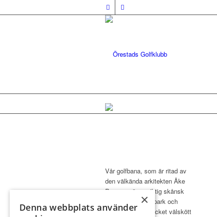
Vår golfbana, som är ritad av
den välkända arkitekten Åke
Persson, är en riktig skånsk
×
bana med öppen park och
Denna webbplats använder
typiska hedar. Mycket välskött