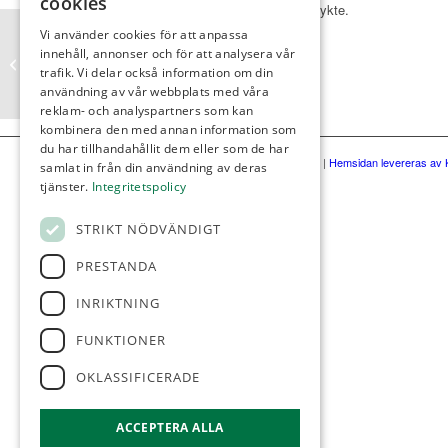
cookies
och med ett gott rykte.
Vi använder cookies för att anpassa
innehåll, annonser och för att analysera vår
Gräsroten svenska spel
trafik. Vi delar också information om din
användning av vår webbplats med våra
reklam- och analyspartners som kan
kombinera den med annan information som
du har tillhandahållit dem eller som de har
©Örestads Golfklubb
|
Hemsidan levereras av 
samlat in från din användning av deras
tjänster.
Integritetspolicy
STRIKT NÖDVÄNDIGT
PRESTANDA
INRIKTNING
FUNKTIONER
OKLASSIFICERADE
ACCEPTERA ALLA