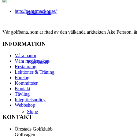
http://pomsmackor.se/
Boka starttid
Vår golfbana, som är ritad av den välkända arkitekten Åke Persson, ä
INFORMATION
Våra banor
Våra medlemskap
Våra banor
Restaurang
Lektioner & Träning
Företag
Kommittéer
Kontakt
Tävling
Integritetspolicy
Webbshop
Slope
KONTAKT
Örestads Golfklubb
Golfvägen