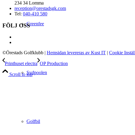
234 34 Lomma
reception@orestadsgk.com
Tel:
040-410 580
Greenfee
FÖLJ OSS
©Örestads Golfklubb
|
Hemsidan levereras av Kust IT
|
Cookie Instäl
Printhuset electra
OP Production
Sydpoolen
Scroll to top
Golfbil