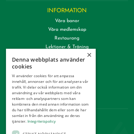
INFORMATION
Våra banor
Våra medlemskap
Restaurang
Lektioner & Träning
×
Företag
Denna webbplats använder
Kommittéer
cookies
Kontakt
Vi använder cookies för att anpassa
innehåll, annonser och för att analysera vår
Tävling
trafik. Vi delar också information om din
Integritetspolicy
användning av vår webbplats med våra
reklam- och analyspartners som kan
Webbshop
kombinera den med annan information som
du har tillhandahållit dem eller som de har
samlat in från din användning av deras
KONTAKT
tjänster.
Integritetspolicy
Örestads Golfklubb