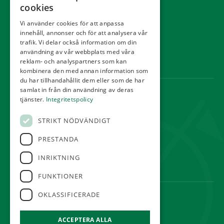
Kommittéer
cookies
Kontakt
Vi använder cookies för att anpassa
innehåll, annonser och för att analysera vår
Tävling
trafik. Vi delar också information om din
Integritetspolicy
användning av vår webbplats med våra
reklam- och analyspartners som kan
Webbshop
kombinera den med annan information som
du har tillhandahållit dem eller som de har
samlat in från din användning av deras
KONTAKT
tjänster.
Integritetspolicy
Örestads Golfklubb
STRIKT NÖDVÄNDIGT
Golfvägen
234 34 Lomma
PRESTANDA
reception@orestadsgk.com
INRIKTNING
Tel:
040-410 580
FUNKTIONER
OKLASSIFICERADE
FÖLJ OSS
ACCEPTERA ALLA