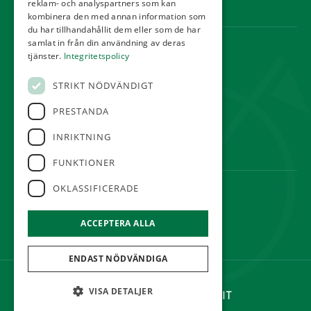
reklam- och analyspartners som kan
Webbshop
kombinera den med annan information som
du har tillhandahållit dem eller som de har
samlat in från din användning av deras
KONTAKT
tjänster.
Integritetspolicy
Örestads Golfklubb
STRIKT NÖDVÄNDIGT
Golfvägen
234 34 Lomma
PRESTANDA
reception@orestadsgk.com
INRIKTNING
Tel:
040-410 580
FUNKTIONER
OKLASSIFICERADE
FÖLJ OSS
ACCEPTERA ALLA
ENDAST NÖDVÄNDIGA
©Örestads Golfklubb
VISA DETALJER
Hemsidan levereras av Kust IT