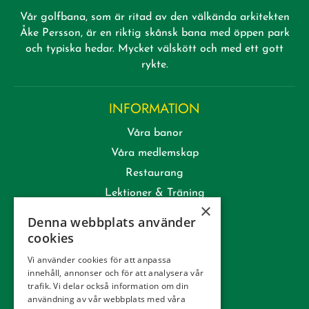
Vår golfbana, som är ritad av den välkända arkitekten
Åke Persson, är en riktig skånsk bana med öppen park
och typiska hedar. Mycket välskött och med ett gott
rykte.
INFORMATION
Våra banor
Våra medlemskap
Restaurang
Lektioner & Träning
×
Företag
Denna webbplats använder
Kommittéer
cookies
Kontakt
Vi använder cookies för att anpassa
innehåll, annonser och för att analysera vår
Tävling
trafik. Vi delar också information om din
Integritetspolicy
användning av vår webbplats med våra