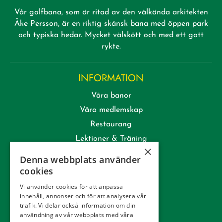
Vår golfbana, som är ritad av den välkända arkitekten
Åke Persson, är en riktig skånsk bana med öppen park
och typiska hedar. Mycket välskött och med ett gott
rykte.
INFORMATION
Våra banor
Våra medlemskap
Restaurang
Lektioner & Träning
×
Företag
Denna webbplats använder
Kommittéer
cookies
Kontakt
Vi använder cookies för att anpassa
innehåll, annonser och för att analysera vår
Tävling
trafik. Vi delar också information om din
Integritetspolicy
användning av vår webbplats med våra