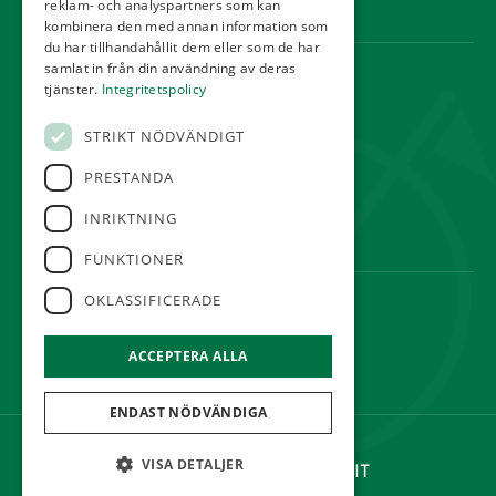
reklam- och analyspartners som kan
Webbshop
kombinera den med annan information som
du har tillhandahållit dem eller som de har
samlat in från din användning av deras
KONTAKT
tjänster.
Integritetspolicy
Örestads Golfklubb
STRIKT NÖDVÄNDIGT
Golfvägen
234 34 Lomma
PRESTANDA
reception@orestadsgk.com
INRIKTNING
Tel:
040-410 580
FUNKTIONER
OKLASSIFICERADE
FÖLJ OSS
ACCEPTERA ALLA
ENDAST NÖDVÄNDIGA
©Örestads Golfklubb
VISA DETALJER
Hemsidan levereras av Kust IT