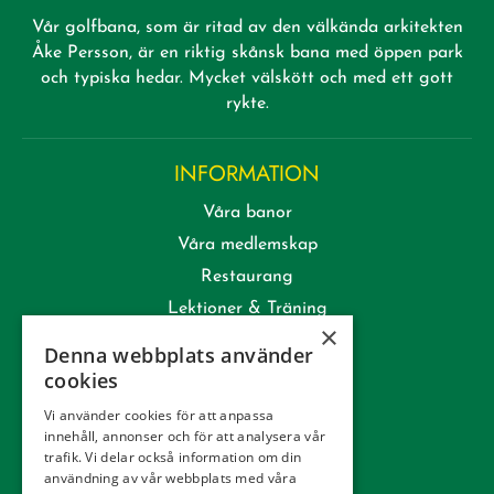
Vår golfbana, som är ritad av den välkända arkitekten
Åke Persson, är en riktig skånsk bana med öppen park
och typiska hedar. Mycket välskött och med ett gott
rykte.
INFORMATION
Våra banor
Våra medlemskap
Restaurang
Lektioner & Träning
×
Företag
Denna webbplats använder
Kommittéer
cookies
Kontakt
Vi använder cookies för att anpassa
innehåll, annonser och för att analysera vår
Tävling
trafik. Vi delar också information om din
Integritetspolicy
användning av vår webbplats med våra