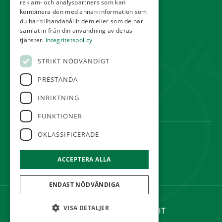
reklam- och analyspartners som kan
Webbshop
kombinera den med annan information som
du har tillhandahållit dem eller som de har
samlat in från din användning av deras
KONTAKT
tjänster.
Integritetspolicy
Örestads Golfklubb
STRIKT NÖDVÄNDIGT
Golfvägen
234 34 Lomma
PRESTANDA
reception@orestadsgk.com
INRIKTNING
Tel:
040-410 580
FUNKTIONER
OKLASSIFICERADE
FÖLJ OSS
ACCEPTERA ALLA
ENDAST NÖDVÄNDIGA
©Örestads Golfklubb
VISA DETALJER
Hemsidan levereras av Kust IT