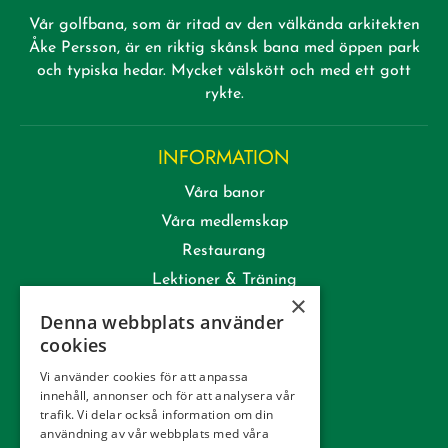
Vår golfbana, som är ritad av den välkända arkitekten
Åke Persson, är en riktig skånsk bana med öppen park
och typiska hedar. Mycket välskött och med ett gott
rykte.
INFORMATION
Våra banor
Våra medlemskap
Restaurang
Lektioner & Träning
×
Företag
Denna webbplats använder
Kommittéer
cookies
Kontakt
Vi använder cookies för att anpassa
innehåll, annonser och för att analysera vår
Tävling
trafik. Vi delar också information om din
Integritetspolicy
användning av vår webbplats med våra