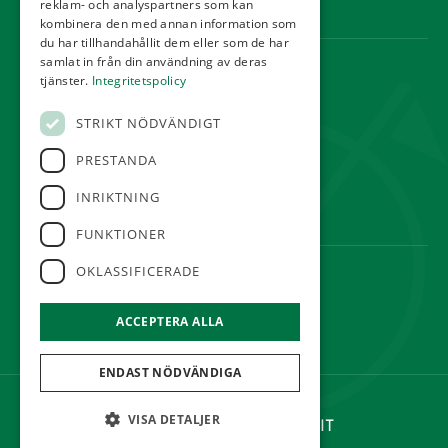
reklam- och analyspartners som kan
Webbshop
kombinera den med annan information som
du har tillhandahållit dem eller som de har
samlat in från din användning av deras
KONTAKT
tjänster.
Integritetspolicy
Örestads Golfklubb
STRIKT NÖDVÄNDIGT
Golfvägen
234 34 Lomma
PRESTANDA
reception@orestadsgk.com
INRIKTNING
Tel:
040-410 580
FUNKTIONER
OKLASSIFICERADE
FÖLJ OSS
ACCEPTERA ALLA
ENDAST NÖDVÄNDIGA
©Örestads Golfklubb
VISA DETALJER
Hemsidan levereras av Kust IT