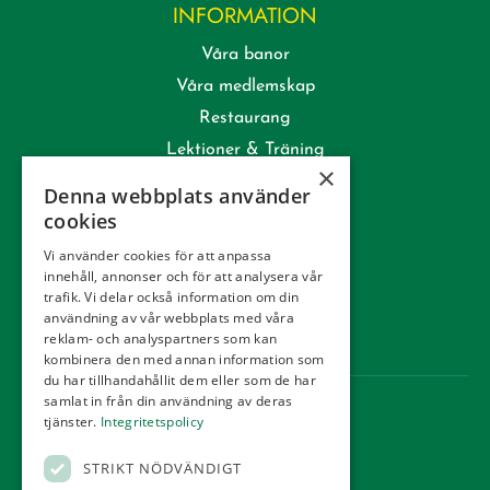
INFORMATION
Våra banor
Våra medlemskap
Restaurang
Lektioner & Träning
×
Företag
Denna webbplats använder
Kommittéer
cookies
Kontakt
Vi använder cookies för att anpassa
innehåll, annonser och för att analysera vår
Tävling
trafik. Vi delar också information om din
Integritetspolicy
användning av vår webbplats med våra
reklam- och analyspartners som kan
Webbshop
kombinera den med annan information som
du har tillhandahållit dem eller som de har
samlat in från din användning av deras
KONTAKT
tjänster.
Integritetspolicy
Örestads Golfklubb
STRIKT NÖDVÄNDIGT
Golfvägen