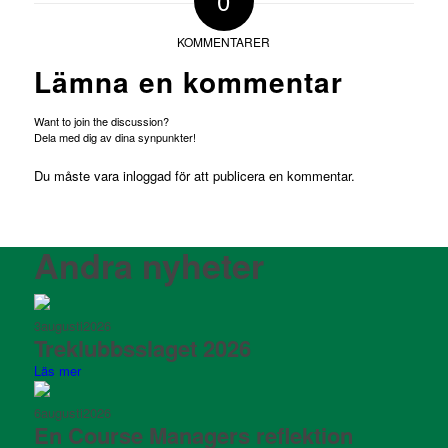
0
KOMMENTARER
Lämna en kommentar
Want to join the discussion?
Dela med dig av dina synpunkter!
Du måste vara
inloggad
för att publicera en kommentar.
Andra nyheter
3
augusti
2026
Treklubbsslaget 2026
Läs mer
6
augusti
2026
En Course Managers reflektion