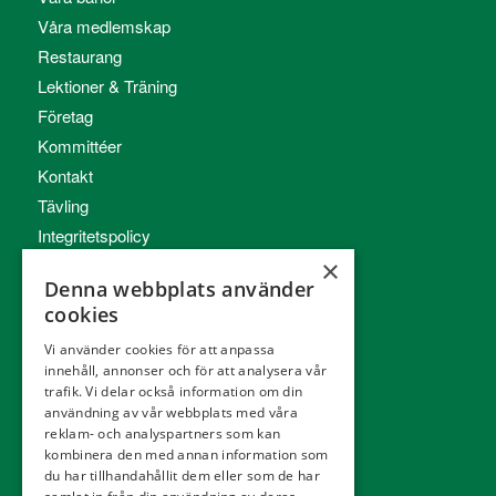
Våra medlemskap
Restaurang
Lektioner & Träning
Företag
Kommittéer
Kontakt
Tävling
Integritetspolicy
×
Webbshop
Denna webbplats använder
cookies
Vi använder cookies för att anpassa
innehåll, annonser och för att analysera vår
trafik. Vi delar också information om din
KONTAKT
användning av vår webbplats med våra
reklam- och analyspartners som kan
Örestads Golfklubb
kombinera den med annan information som
du har tillhandahållit dem eller som de har
Golfvägen