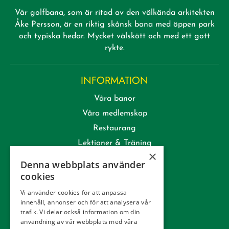
Vår golfbana, som är ritad av den välkända arkitekten
Åke Persson, är en riktig skånsk bana med öppen park
och typiska hedar. Mycket välskött och med ett gott
rykte.
INFORMATION
Våra banor
Våra medlemskap
Restaurang
Lektioner & Träning
×
Företag
Denna webbplats använder
Kommittéer
cookies
Kontakt
Vi använder cookies för att anpassa
innehåll, annonser och för att analysera vår
Tävling
trafik. Vi delar också information om din
Integritetspolicy
användning av vår webbplats med våra