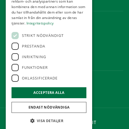
reklam- och analyspartners som kan
Webbshop
kombinera den med annan information som
du har tillhandahållit dem eller som de har
samlat in från din användning av deras
KONTAKT
tjänster.
Integritetspolicy
Örestads Golfklubb
STRIKT NÖDVÄNDIGT
Golfvägen
234 34 Lomma
PRESTANDA
reception@orestadsgk.com
INRIKTNING
Tel:
040-410 580
FUNKTIONER
OKLASSIFICERADE
FÖLJ OSS
ACCEPTERA ALLA
ENDAST NÖDVÄNDIGA
©Örestads Golfklubb
VISA DETALJER
Hemsidan levereras av Kust IT