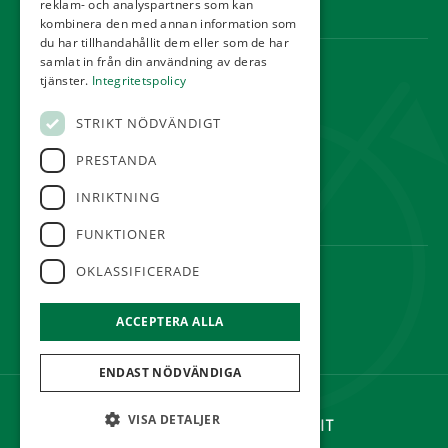
reklam- och analyspartners som kan
Webbshop
kombinera den med annan information som
du har tillhandahållit dem eller som de har
samlat in från din användning av deras
KONTAKT
tjänster.
Integritetspolicy
Örestads Golfklubb
STRIKT NÖDVÄNDIGT
Golfvägen
234 34 Lomma
PRESTANDA
reception@orestadsgk.com
INRIKTNING
Tel:
040-410 580
FUNKTIONER
OKLASSIFICERADE
FÖLJ OSS
ACCEPTERA ALLA
ENDAST NÖDVÄNDIGA
©Örestads Golfklubb
VISA DETALJER
Hemsidan levereras av Kust IT