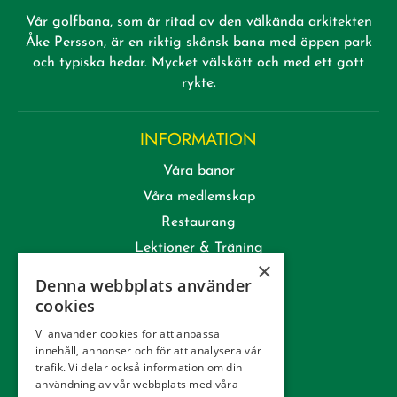
Vår golfbana, som är ritad av den välkända arkitekten
Åke Persson, är en riktig skånsk bana med öppen park
och typiska hedar. Mycket välskött och med ett gott
rykte.
INFORMATION
Våra banor
Våra medlemskap
Restaurang
Lektioner & Träning
×
Företag
Denna webbplats använder
Kommittéer
cookies
Kontakt
Vi använder cookies för att anpassa
innehåll, annonser och för att analysera vår
Tävling
trafik. Vi delar också information om din
Integritetspolicy
användning av vår webbplats med våra