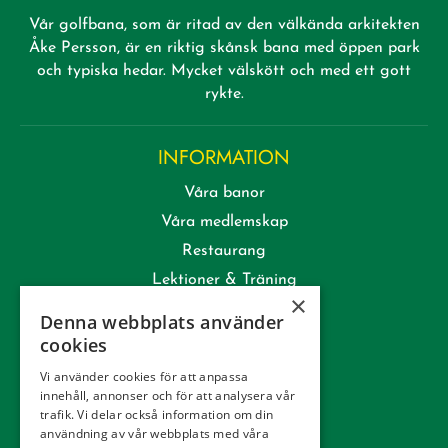
Vår golfbana, som är ritad av den välkända arkitekten
Åke Persson, är en riktig skånsk bana med öppen park
och typiska hedar. Mycket välskött och med ett gott
rykte.
INFORMATION
Våra banor
Våra medlemskap
Restaurang
Lektioner & Träning
×
Företag
Denna webbplats använder
Kommittéer
cookies
Kontakt
Vi använder cookies för att anpassa
innehåll, annonser och för att analysera vår
Tävling
trafik. Vi delar också information om din
Integritetspolicy
användning av vår webbplats med våra