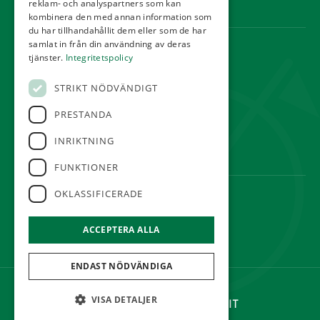
reklam- och analyspartners som kan
Webbshop
kombinera den med annan information som
du har tillhandahållit dem eller som de har
samlat in från din användning av deras
KONTAKT
tjänster.
Integritetspolicy
Örestads Golfklubb
STRIKT NÖDVÄNDIGT
Golfvägen
234 34 Lomma
PRESTANDA
reception@orestadsgk.com
INRIKTNING
Tel:
040-410 580
FUNKTIONER
OKLASSIFICERADE
FÖLJ OSS
ACCEPTERA ALLA
ENDAST NÖDVÄNDIGA
©Örestads Golfklubb
VISA DETALJER
Hemsidan levereras av Kust IT