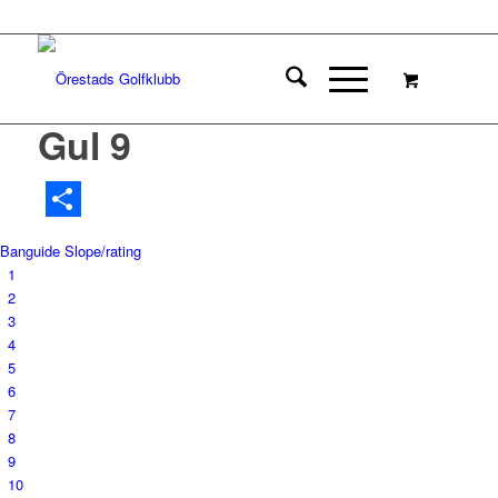
Gul 9
Dela
Banguide
Slope/rating
1
2
3
4
5
6
7
8
9
10