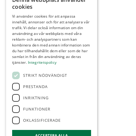
Kontakt
cookies
Tävling
Vi använder cookies för att anpassa
Integritetspolicy
innehåll, annonser och för att analysera vår
Webbshop
trafik. Vi delar också information om din
användning av vår webbplats med våra
reklam- och analyspartners som kan
kombinera den med annan information som
du har tillhandahållit dem eller som de har
samlat in från din användning av deras
KONTAKT
tjänster.
Integritetspolicy
Örestads Golfklubb
STRIKT NÖDVÄNDIGT
Golfvägen
234 34 Lomma
PRESTANDA
reception@orestadsgk.com
INRIKTNING
Tel:
040-410 580
FUNKTIONER
OKLASSIFICERADE
FÖLJ OSS
ACCEPTERA ALLA