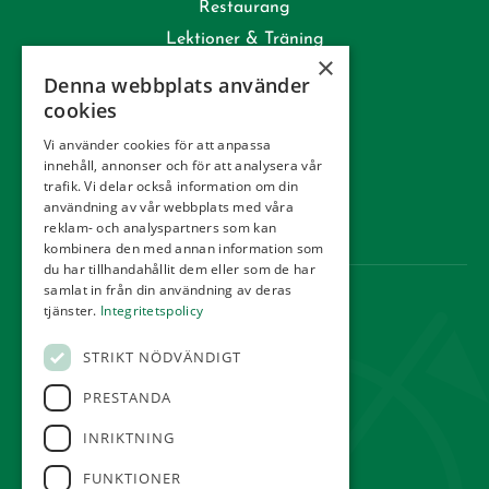
Restaurang
Lektioner & Träning
×
Företag
Denna webbplats använder
Kommittéer
cookies
Kontakt
Vi använder cookies för att anpassa
innehåll, annonser och för att analysera vår
Tävling
trafik. Vi delar också information om din
Integritetspolicy
användning av vår webbplats med våra
reklam- och analyspartners som kan
Webbshop
kombinera den med annan information som
du har tillhandahållit dem eller som de har
samlat in från din användning av deras
KONTAKT
tjänster.
Integritetspolicy
Örestads Golfklubb
STRIKT NÖDVÄNDIGT
Golfvägen
234 34 Lomma
PRESTANDA
reception@orestadsgk.com
INRIKTNING
Tel:
040-410 580
FUNKTIONER