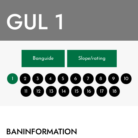
GUL 1
Banguide
Slope/rating
1
2
3
4
5
6
7
8
9
10
11
12
13
14
15
16
17
18
BANINFORMATION