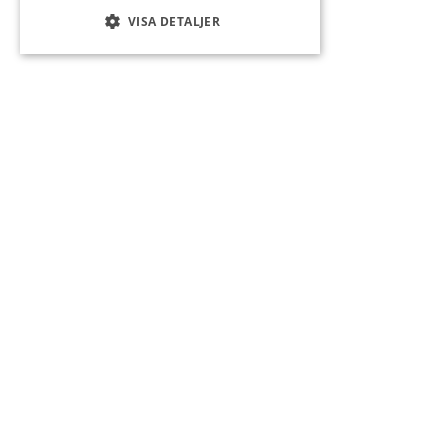
VISA DETALJER
AKTUELLT
18-hålsbanan
Röd-Blå slinga
Tidsbokning via receptionen, MinGolfBooking (app)
eller
MinGolf.se
Slinga 9-hål
Gul