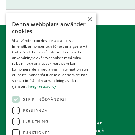
×
Denna webbplats använder
cookies
Vi använder cookies för att anpassa
innehåll, annonser och för att analysera vår
trafik. Vi delar också information om din
användning av vår webbplats med våra
reklam- och analyspartners som kan
kombinera den med annan information som
du har tillhandahållit dem eller som de har
samlat in från din användning av deras
tjänster.
Integritetspolicy
STRIKT NÖDVÄNDIGT
PRESTANDA
Vår golfbana, som är ritad av den
INRIKTNING
välkända arkitekten Åke Persson, är en
riktig skånsk bana med öppen park och
FUNKTIONER