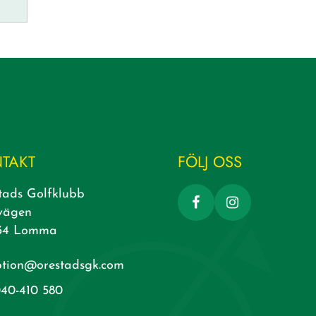
TAKT
FÖLJ OSS
tads Golfklubb
vägen
34 Lomma
ption@orestadsgk.com
40-410 580