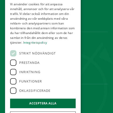
Kontakt
Vi använder cookies för att anpassa
innehåll, annonser och för att analysera vår
Tävling
trafik. Vi delar också information om din
Integritetspolicy
användning av vår webbplats med våra
reklam- och analyspartners som kan
Webbshop
kombinera den med annan information som
du har tillhandahållit dem eller som de har
samlat in från din användning av deras
KONTAKT
tjänster.
Integritetspolicy
Örestads Golfklubb
STRIKT NÖDVÄNDIGT
Golfvägen
234 34 Lomma
PRESTANDA
reception@orestadsgk.com
INRIKTNING
Tel:
040-410 580
FUNKTIONER
OKLASSIFICERADE
FÖLJ OSS
ACCEPTERA ALLA