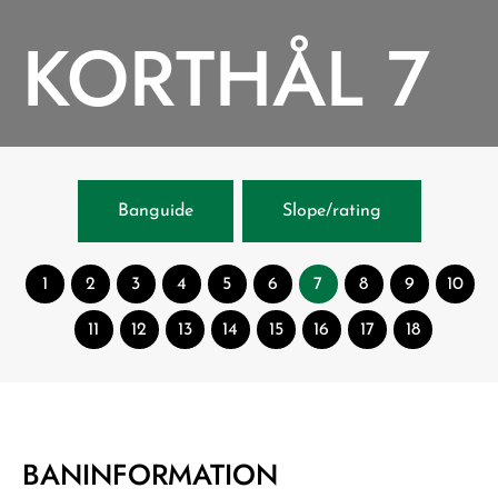
KORTHÅL 7
Banguide
Slope/rating
1
2
3
4
5
6
7
8
9
10
11
12
13
14
15
16
17
18
BANINFORMATION