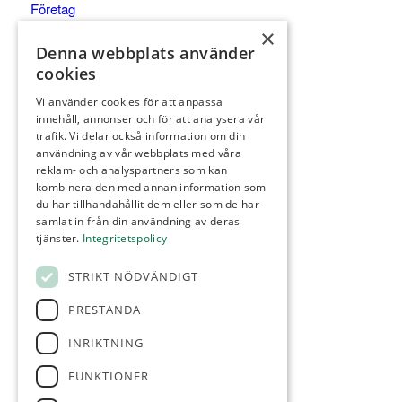
Företag
Kommittéer
×
Denna webbplats använder
Kontakt
cookies
Tävling
Vi använder cookies för att anpassa
Integritetspolicy
innehåll, annonser och för att analysera vår
Webbshop
trafik. Vi delar också information om din
användning av vår webbplats med våra
reklam- och analyspartners som kan
kombinera den med annan information som
du har tillhandahållit dem eller som de har
samlat in från din användning av deras
KONTAKT
tjänster.
Integritetspolicy
Örestads Golfklubb
STRIKT NÖDVÄNDIGT
Golfvägen
234 34 Lomma
PRESTANDA
reception@orestadsgk.com
INRIKTNING
Tel:
040-410 580
FUNKTIONER