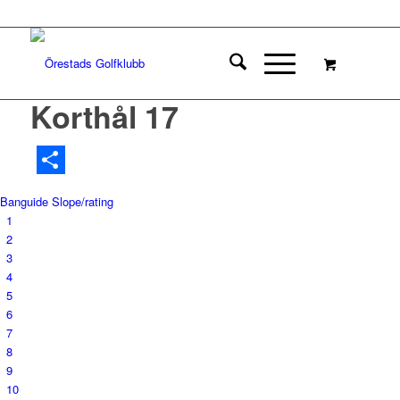
Korthål 17
Dela
Banguide
Slope/rating
1
2
3
4
5
6
7
8
9
10