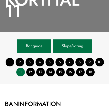
11
Banguide
Slope/rating
1
2
3
4
5
6
7
8
9
10
11
12
13
14
15
16
17
18
BANINFORMATION