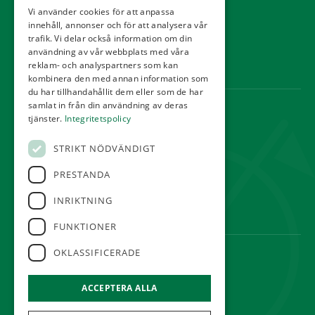
Kontakt
Vi använder cookies för att anpassa
innehåll, annonser och för att analysera vår
Tävling
trafik. Vi delar också information om din
Integritetspolicy
användning av vår webbplats med våra
reklam- och analyspartners som kan
Webbshop
kombinera den med annan information som
du har tillhandahållit dem eller som de har
samlat in från din användning av deras
KONTAKT
tjänster.
Integritetspolicy
Örestads Golfklubb
STRIKT NÖDVÄNDIGT
Golfvägen
234 34 Lomma
PRESTANDA
reception@orestadsgk.com
INRIKTNING
Tel:
040-410 580
FUNKTIONER
OKLASSIFICERADE
FÖLJ OSS
ACCEPTERA ALLA